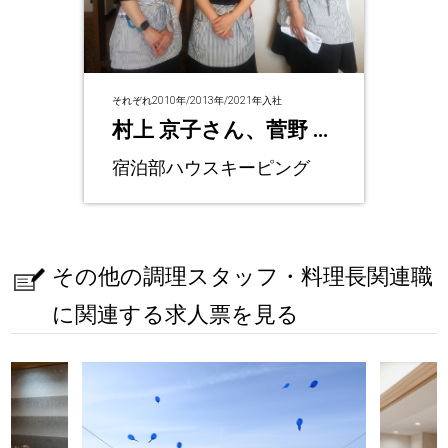
それぞれ2010年/2013年/2021年入社
村上 京子さん、菅野 円
さん、髙田 由美さん
宿泊部ハウスキーピング
その他の調理スタッフ・料理長関連職
に関連する求人票を見る