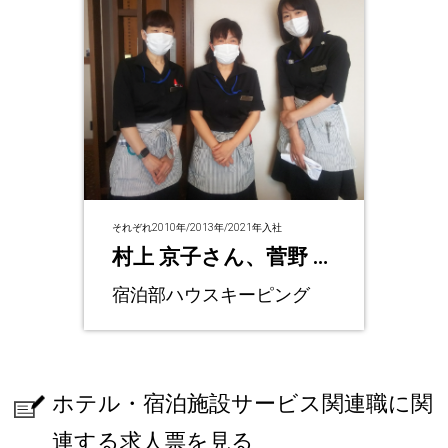
それぞれ2010年/2013年/2021年入社
村上 京子さん、菅野 円
さん、髙田 由美さん
宿泊部ハウスキーピング
ホテル・宿泊施設サービス関連職に関
連する求人票を見る