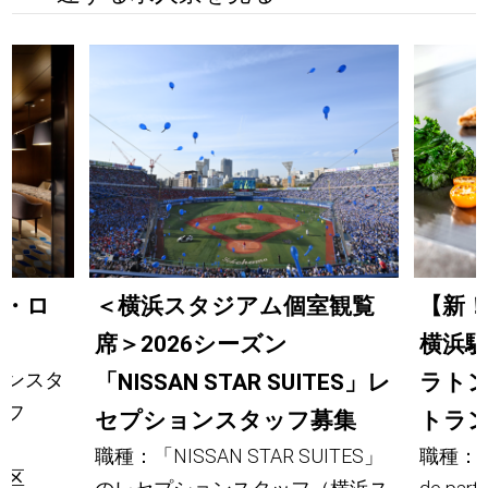
ト・ロ
＜横浜スタジアム個室観覧
【新！
席＞2026シーズン
横浜
ョンスタ
「NISSAN STAR SUITES」レ
ラト
ッフ
セプションスタッフ募集
トラ
職種：「NISSAN STAR SUITES」
職種：【
西区