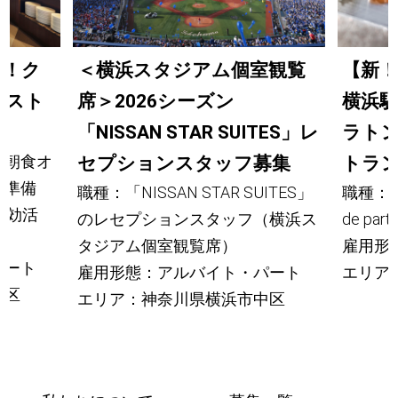
集！ク
＜横浜スタジアム個室観覧
【新！
ゲスト
席＞2026シーズン
横浜
「NISSAN STAR SUITES」レ
ラト
ら朝食オ
セプションスタッフ募集
トラ
店準備
職種：「NISSAN STAR SUITES」
職種：【
有効活
のレセプションスタッフ（横浜ス
de part
タジアム個室観覧席）
雇用形
パート
雇用形態：アルバイト・パート
エリア
西区
エリア：神奈川県横浜市中区