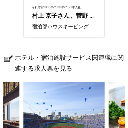
それぞれ2010年/2013年/2021年入社
村上 京子さん、菅野 円
さん、髙田 由美さん
宿泊部ハウスキーピング
ホテル・宿泊施設サービス関連職に関
連する求人票を見る